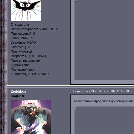
Откуда:
che
Зарегистрирован
: 5 мая, 2010г.
Приглашений:
0
Сообщений:
77
Уважение:
[+2/-0]
Позитив:
[+2/-0]
Пол:
Мужской
Возраст:
40
[1986-05-14]
Провел на форуме:
8 дней 1 час
Последний визит:
13 ноября, 2012г. 15:00:06
Zeddikus
Поделиться
13 ноября, 2010г. 11:12:10
Надмозг
голосование продлится до сегодняшне
0