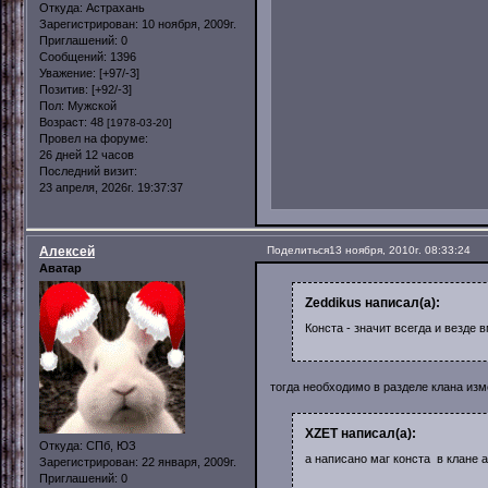
Откуда:
Астрахань
Зарегистрирован
: 10 ноября, 2009г.
Приглашений:
0
Сообщений:
1396
Уважение:
[+97/-3]
Позитив:
[+92/-3]
Пол:
Мужской
Возраст:
48
[1978-03-20]
Провел на форуме:
26 дней 12 часов
Последний визит:
23 апреля, 2026г. 19:37:37
Алексей
Поделиться
13 ноября, 2010г. 08:33:24
Аватар
Zeddikus написал(а):
Конста - значит всегда и везде 
тогда необходимо в разделе клана из
XZET написал(а):
Откуда:
СПб, ЮЗ
а написано маг конста в клане 
Зарегистрирован
: 22 января, 2009г.
Приглашений:
0