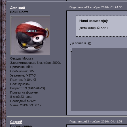
Дмитрий
Поделиться
13 ноября, 2010г. 01:24:35
Воин Света
Hunti написал(а):
дима который XZET
Да понял я -)))
0
Откуда:
Москва
Зарегистрирован
: 3 октября, 2009г.
Приглашений:
0
Сообщений:
685
Уважение:
[+37/-0]
Позитив:
[+104/-0]
Пол:
Мужской
Возраст:
39
[1986-09-03]
Провел на форуме:
8 дней 23 часа
Последний визит:
5 мая, 2013г. 23:30:17
Сергей
Поделиться
13 ноября, 2010г. 04:41:53
Посвященный