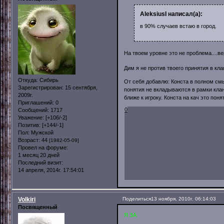
AleksiusI написал(а):
в 90% случаев встаю в город.
На твоем уровне это не проблема....в
Дим я не против твоего принятия в кла
Откуда:
Сибирь
От себя добавлю: Конста в полном смы
Зарегистрирован
: 15 сентября,
понятия не вкладываются в рамки клана 
2009г.
ближе к игроку. Конста на кач это пон
Приглашений:
0
0
Сообщений:
1717
Уважение:
[+106/-2]
Позитив:
[+144/-1]
Пол:
Мужской
Возраст:
44
[1982-05-09]
Провел на форуме:
1 месяц 20 дней
Последний визит:
14 апреля, 2014г. 17:54:01
Volkiri
Поделиться
13 ноября, 2010г. 06:14:03
Посвященный
Я ЗА