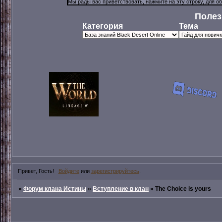
Полез
Категория
Тема
Привет, Гость!
Войдите
или
зарегистрируйтесь
.
»
Форум клана Истины
»
Вступление в клан
»
The Choice is yours