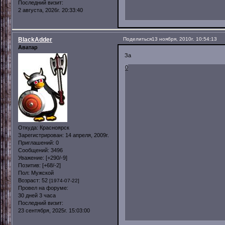
Последний визит:
2 августа, 2026г. 20:33:40
BlackAdder
Поделиться
13 ноября, 2010г. 10:54:13
Аватар
За
0
Откуда:
Красноярск
Зарегистрирован
: 14 апреля, 2009г.
Приглашений:
0
Сообщений:
3496
Уважение:
[+290/-9]
Позитив:
[+68/-2]
Пол:
Мужской
Возраст:
52
[1974-07-22]
Провел на форуме:
30 дней 3 часа
Последний визит:
23 сентября, 2025г. 15:03:00