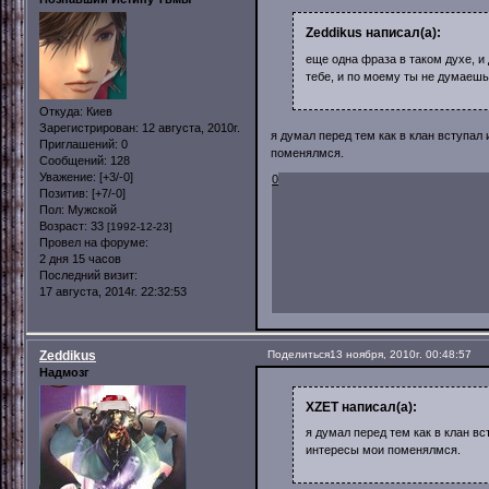
Zeddikus написал(а):
еще одна фраза в таком духе, и 
тебе, и по моему ты не думаешь
Откуда:
Киев
Зарегистрирован
: 12 августа, 2010г.
я думал перед тем как в клан вступал 
Приглашений:
0
поменялмся.
Сообщений:
128
Уважение:
[+3/-0]
0
Позитив:
[+7/-0]
Пол:
Мужской
Возраст:
33
[1992-12-23]
Провел на форуме:
2 дня 15 часов
Последний визит:
17 августа, 2014г. 22:32:53
Zeddikus
Поделиться
13 ноября, 2010г. 00:48:57
Надмозг
XZET написал(а):
я думал перед тем как в клан вс
интересы мои поменялмся.