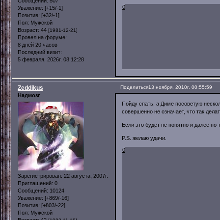
Сообщений:
507
0
Уважение:
[+15/-1]
Позитив:
[+32/-1]
Пол:
Мужской
Возраст:
44
[1981-12-21]
Провел на форуме:
8 дней 20 часов
Последний визит:
5 февраля, 2026г. 08:12:28
Zeddikus
Поделиться
13 ноября, 2010г. 00:55:59
Надмозг
Пойду спать, а Диме посоветую несколь
совершенно не означает, что так дела
Если это будет не понятно и далее по
P.S. желаю удачи.
0
Зарегистрирован
: 22 августа, 2007г.
Приглашений:
0
Сообщений:
10124
Уважение:
[+869/-16]
Позитив:
[+803/-22]
Пол:
Мужской
Возраст:
42