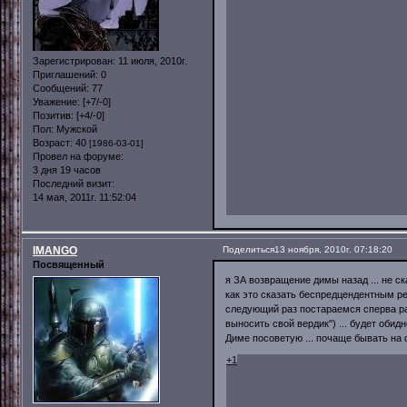
Зарегистрирован
: 11 июля, 2010г.
Приглашений:
0
Сообщений:
77
Уважение:
[+7/-0]
Позитив:
[+4/-0]
Пол:
Мужской
Возраст:
40
[1986-03-01]
Провел на форуме:
3 дня 19 часов
Последний визит:
14 мая, 2011г. 11:52:04
IMANGO
Поделиться
13 ноября, 2010г. 07:18:20
Посвященный
я ЗА возвращение димы назад ... не с
как это сказать беспредцендентным р
следующий раз постараемся сперва раз
выносить свой вердик") ... будет обидн
Диме посоветую ... почаще бывать на ф
+1