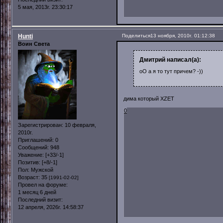
5 мая, 2013г. 23:30:17
Hunti
Поделиться
13 ноября, 2010г. 01:12:38
Воин Света
Дмитрий написал(а):
оО а я то тут причем? -))
дима который XZET
0
Зарегистрирован
: 10 февраля,
2010г.
Приглашений:
0
Сообщений:
948
Уважение:
[+33/-1]
Позитив:
[+8/-1]
Пол:
Мужской
Возраст:
35
[1991-02-02]
Провел на форуме:
1 месяц 6 дней
Последний визит:
12 апреля, 2026г. 14:58:37