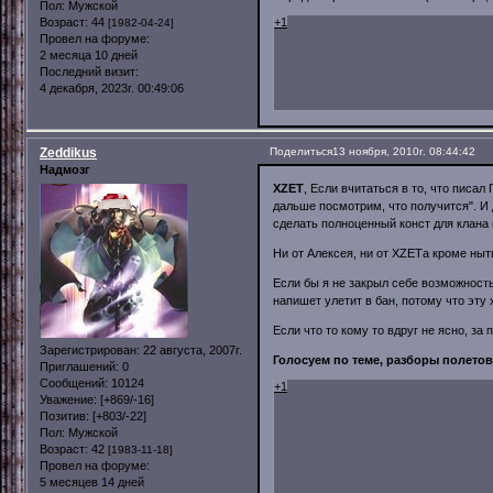
Пол:
Мужской
+1
Возраст:
44
[1982-04-24]
Провел на форуме:
2 месяца 10 дней
Последний визит:
4 декабря, 2023г. 00:49:06
Zeddikus
Поделиться
13 ноября, 2010г. 08:44:42
Надмозг
XZET
, Если вчитаться в то, что писал 
дальше посмотрим, что получится". И 
сделать полноценный конст для клана 
Ни от Алексея, ни от XZETа кроме ныт
Если бы я не закрыл себе возможность 
напишет улетит в бан, потому что эту 
Если что то кому то вдруг не ясно, з
Зарегистрирован
: 22 августа, 2007г.
Голосуем по теме, разборы полето
Приглашений:
0
Сообщений:
10124
+1
Уважение:
[+869/-16]
Позитив:
[+803/-22]
Пол:
Мужской
Возраст:
42
[1983-11-18]
Провел на форуме:
5 месяцев 14 дней