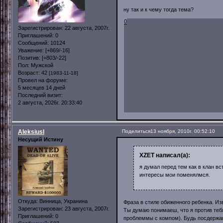
ну так и к чему тогда тема?
0
Зарегистрирован
: 22 августа, 2007г.
Приглашений:
0
Сообщений:
10124
Уважение:
[+869/-16]
Позитив:
[+803/-22]
Пол:
Мужской
Возраст:
42
[1983-11-18]
Провел на форуме:
5 месяцев 14 дней
Последний визит:
2 августа, 2026г. 20:33:40
AleksiusI
Поделиться
13 ноября, 2010г. 00:52:10
Несущий Истину
XZET написал(а):
я думал перед тем как в клан вс
интересы мои поменялмся.
Откуда:
Винница, Укранина
Фраза в стиле обиженного ребенка. Из
Зарегистрирован
: 23 августа, 2007г.
Ты думаю понимаеш, что я против тебя
Приглашений:
0
проблеммы с компом). Будь посдержан