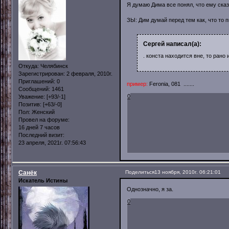
Я думаю Дима все понял, что ему ска
ЗЫ: Дим думай перед тем как, что то п
Сергей написал(а):
. конста находится вне, то рано 
Откуда:
Челябинск
Зарегистрирован
: 2 февраля, 2010г.
Приглашений:
0
пример:
Feronia, 081 .......
Сообщений:
1461
0
Уважение:
[+93/-1]
Позитив:
[+63/-0]
Пол:
Женский
Провел на форуме:
16 дней 7 часов
Последний визит:
23 апреля, 2021г. 07:56:43
Санёк
Поделиться
13 ноября, 2010г. 06:21:01
Искатель Истины
Однозначно, я за.
0