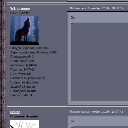
W1ndrunner
Поделиться
13 ноября, 2010г. 10:58:17
Воин Света
За
0
Откуда:
Украина, г.Херсон
Зарегистрирован
: 8 июля, 2009г.
Приглашений:
0
Сообщений:
878
Уважение:
[+44/-0]
Позитив:
[+87/-2]
Пол:
Мужской
Возраст:
42
[1984-04-07]
Провел на форуме:
11 дней 15 часов
Последний визит:
Вчера 10:45:54
deuse
Поделиться
13 ноября, 2010г. 11:07:42
Искатель Истины
за
0