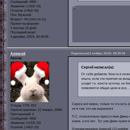
Сообщений:
4992
Уважение:
[+202/-10]
+2
Позитив:
[+462/-25]
Пол:
Мужской
Возраст:
44
[1982-04-24]
Провел на форуме:
2 месяца 10 дней
Последний визит:
4 декабря, 2023г. 00:49:06
Алексей
Поделиться
13 ноября, 2010г. 08:35:40
Аватар
Сергей написал(а):
От себя добавлю: Конста в полн
опыта, если эти понятия не вкла
уходит т.к. конста чуточку, но б
появляются общие цели м все....
Серега всё верно, только то что есть 
Откуда:
СПб, ЮЗ
не в том, кто как выразился
Зарегистрирован
: 22 января, 2009г.
Приглашений:
0
П.С. относительно присутствия Димы в
Сообщений:
4992
клане, а кто нет. Тут уже Диме нужно 
Уважение:
[+202/-10]
Позитив:
[+462/-25]
Отредактировано Алексей (13 ноября, 2