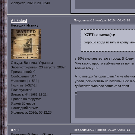
2 августа, 2026г. 20:33:40
AleksiusI
Поделиться
13 ноября, 2010г. 00:46:18
Несущий Истину
XZET написал(а):
хорошо когда встать в крепу мож
в 90% случаев встаю в город. В Крепу 
Откуда:
Винница, Укранина
Мне как-то просто эмблемма за почти 
Зарегистрирован
: 23 августа, 2007г.
только тему Л2.
Приглашений:
0
Сообщений:
507
А по поводу "второй шанс" я не обвиня
Уважение:
[+15/-1]
упали, реки вспять не потекли. Все 
Позитив:
[+32/-1]
действительно все зависит от тебя.
Пол:
Мужской
0
Возраст:
44
[1981-12-21]
Провел на форуме:
8 дней 20 часов
Последний визит:
5 февраля, 2026г. 08:12:28
XZET
Поделиться
13 ноября, 2010г. 00:48:14
Познавший Истину Тьмы