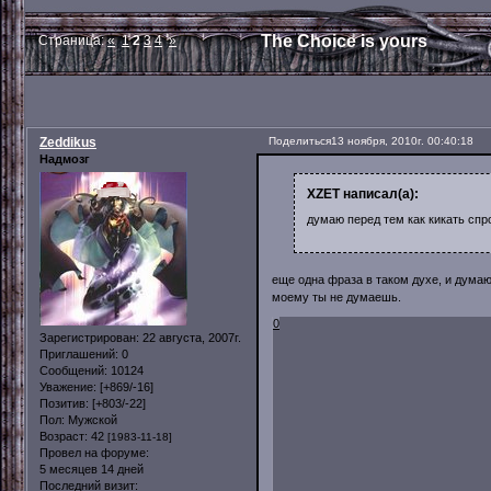
The Choice is yours
Страница:
«
1
2
3
4
»
Zeddikus
Поделиться
13 ноября, 2010г. 00:40:18
Надмозг
XZET написал(а):
думаю перед тем как кикать спр
еще одна фраза в таком духе, и думаю 
моему ты не думаешь.
0
Зарегистрирован
: 22 августа, 2007г.
Приглашений:
0
Сообщений:
10124
Уважение:
[+869/-16]
Позитив:
[+803/-22]
Пол:
Мужской
Возраст:
42
[1983-11-18]
Провел на форуме:
5 месяцев 14 дней
Последний визит: