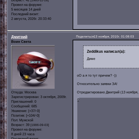
[1983-11-18]
Провел на форуме:
5 месяцев 14 дней
Последний визит:
2 августа, 2026г. 20:33:40
Дмитрий
Поделиться
13 ноября, 2010г. 01:08:03
Воин Света
Zeddikus написал(а):
Диме
оО а я то тут причем? -))
Относительно заявки ЗА!
Откуда:
Москва
Отредактировано Дмитрий (13 ноября, 2
Зарегистрирован
: 3 октября, 2009г.
0
Приглашений:
0
Сообщений:
685
Уважение:
[+37/-0]
Позитив:
[+104/-0]
Пол:
Мужской
Возраст:
39
[1986-09-03]
Провел на форуме:
8 дней 23 часа
Последний визит: