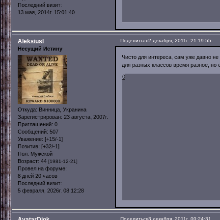
Последний визит:
13 мая, 2014г. 15:01:40
AleksiusI
Поделиться
2 декабря, 2011г. 21:19:55
Несущий Истину
Чисто для интереса, сам уже давно не
для разных классов время разное, но 
0
Откуда:
Винница, Укранина
Зарегистрирован
: 23 августа, 2007г.
Приглашений:
0
Сообщений:
507
Уважение:
[+15/-1]
Позитив:
[+32/-1]
Пол:
Мужской
Возраст:
44
[1981-12-21]
Провел на форуме:
8 дней 20 часов
Последний визит:
5 февраля, 2026г. 08:12:28
AvatarDjok
Поделиться
3 декабря, 2011г. 00:24:31