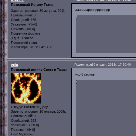
NoNick
Познавший Истину Тьмы
aaaaaaapppppppppppp
Зарегистрирован
: 30 августа, 2011г.
Приглашений:
0
0
Сообщений:
165
Уважение:
[+3/-0]
Позитив:
[+0/-0]
Провел на форуме:
3 дня 11 часов
Последний визит:
20 октября, 2013г. 04:13:58
vola
Поделиться
19 января, 2012г. 17:29:40
Познавший истину Света и Тьмы
wtb 5 сертов
0
Откуда:
Ростов на Дону
Зарегистрирован
: 10 января, 2009г.
Приглашений:
0
Сообщений:
293
Уважение:
[+23/-0]
Позитив:
[+9/-0]
Пол:
Мужской