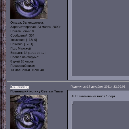
Откуда:
Зеленодольск
Зарегистрирован
: 23 марта, 2009г.
Приглашений:
0
Сообщений:
334
Уважение:
[+13/-0]
Позитив:
[+7/-1]
Пол:
Мужской
Возраст:
34
[1991-08-17]
Провел на форуме:
8 дней 18 часов
Последний визит:
13 мая, 2014г. 15:01:40
Demonolog
Поделиться
17 декабря, 2011г. 22:26:01
Познавший истину Света и Тьмы
АП! В наличии остался 1 серт
0