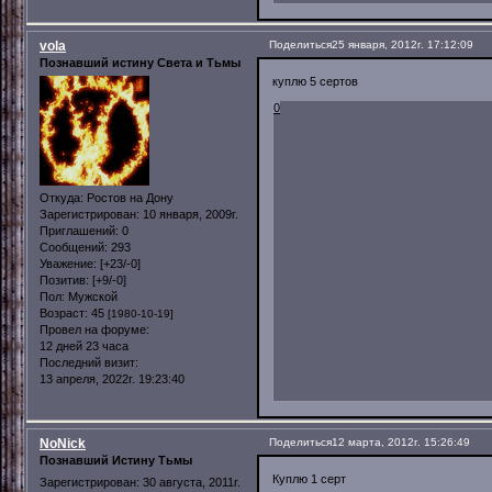
vola
Поделиться
25 января, 2012г. 17:12:09
Познавший истину Света и Тьмы
куплю 5 сертов
0
Откуда:
Ростов на Дону
Зарегистрирован
: 10 января, 2009г.
Приглашений:
0
Сообщений:
293
Уважение:
[+23/-0]
Позитив:
[+9/-0]
Пол:
Мужской
Возраст:
45
[1980-10-19]
Провел на форуме:
12 дней 23 часа
Последний визит:
13 апреля, 2022г. 19:23:40
NoNick
Поделиться
12 марта, 2012г. 15:26:49
Познавший Истину Тьмы
Куплю 1 серт
Зарегистрирован
: 30 августа, 2011г.