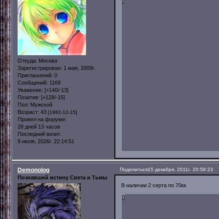
0
Откуда:
Москва
Зарегистрирован
: 1 мая, 2009г.
Приглашений:
0
Сообщений:
1169
Уважение:
[+140/-13]
Позитив:
[+128/-15]
Пол:
Мужской
Возраст:
43
[1982-12-15]
Провел на форуме:
28 дней 13 часов
Последний визит:
9 июля, 2026г. 22:14:51
Demonolog
Поделиться
15 декабря, 2011г. 20:58:23
Познавший истину Света и Тьмы
В наличии 2 серта по 70кк
0