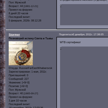
Пол:
Мужской
0
Возраст:
44
[1981-12-21]
Провел на форуме:
8 дней 20 часов
Последний визит:
5 февраля, 2026г. 08:12:28
Stormer
Поделиться
3 декабря, 2011г. 17:38:05
Познавший истину Света и Тьмы
WTB сертификат
0
Откуда:
Russia\FarEast\Khabarovsk
Зарегистрирован
: 1 мая, 2011г.
Приглашений:
0
Сообщений:
227
Уважение:
[+9/-0]
Позитив:
[+6/-0]
Пол:
Мужской
Возраст:
40
[1985-09-27]
Провел на форуме:
3 дня 10 часов
Последний визит:
18 сентября, 2022г. 17:03:36