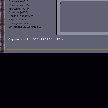
Приглашений:
0
0
Сообщений:
165
Уважение:
[+3/-0]
Позитив:
[+0/-0]
Провел на форуме:
3 дня 11 часов
Последний визит:
20 октября, 2013г. 04:13:58
Страница:
«
1
…
10
11
12
13
14
…
17
»