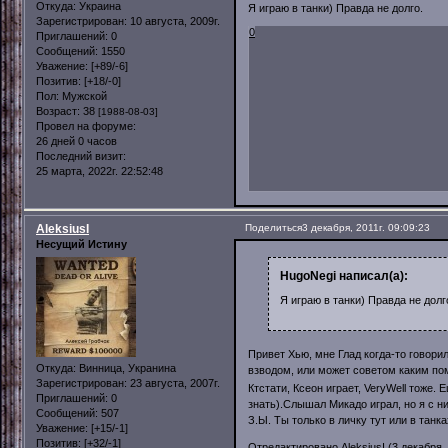
Откуда:
Украина
Я играю в танки) Правда не долго.
Зарегистрирован
: 10 августа, 2009г.
0
Приглашений:
0
Сообщений:
1550
Уважение:
[+89/-6]
Позитив:
[+18/-0]
Пол:
Мужской
Возраст:
38
[1988-08-03]
Провел на форуме:
26 дней 0 часов
Последний визит:
25 марта, 2022г. 22:52:48
AleksiusI
Поделиться
3 декабря, 2011г. 09:09:23
Несущий Истину
HugoNegi написал(а):
Я играю в танки) Правда не долг
Привет Хью, мне Глад когда-то говорил
Откуда:
Винница, Укранина
взводом, или может советом каким пом
Зарегистрирован
: 23 августа, 2007г.
Ктстати, Ксеон играет, VeryWell тоже
Приглашений:
0
знать).Слышал Микадо играл, но я с н
Сообщений:
507
З.Ы. Ты только в личку тут или в танка
Уважение:
[+15/-1]
Позитив:
[+32/-1]
Отредактировано AleksiusI (3 декабря, 