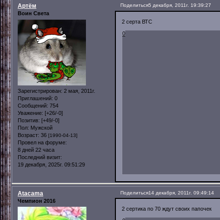
Артём
Поделиться
5 декабря, 2011г. 19:39:27
Воин Света
2 серта ВТС
0
Зарегистрирован
: 2 мая, 2011г.
Приглашений:
0
Сообщений:
754
Уважение:
[+26/-0]
Позитив:
[+49/-0]
Пол:
Мужской
Возраст:
36
[1990-04-13]
Провел на форуме:
8 дней 22 часа
Последний визит:
19 декабря, 2025г. 09:51:29
Atacama
Поделиться
14 декабря, 2011г. 09:49:14
Чемпион 2016
2 сертика по 70 ждут своих папочек