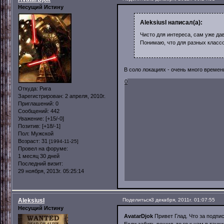
Несущий Истину
AleksiusI написал(а):
Чисто для интереса, сам уже да
Понимаю, что для разных классо
В соло локациях - очень много времен
0
Откуда:
Рига
Зарегистрирован
: 2 апреля, 2010г.
Приглашений:
0
Сообщений:
442
Уважение:
[+15/-0]
Позитив:
[+18/-1]
Пол:
Мужской
Возраст:
31
[1994-11-25]
Провел на форуме:
1 месяц 30 дней
Последний визит:
29 ноября, 2013г. 05:25:14
AleksiusI
Поделиться
3 декабря, 2011г. 01:07:55
Несущий Истину
AvatarDjok
Привет Глад. Что за подпи