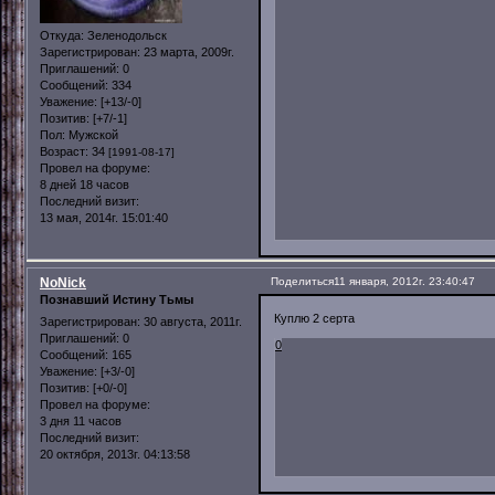
Откуда:
Зеленодольск
Зарегистрирован
: 23 марта, 2009г.
Приглашений:
0
Сообщений:
334
Уважение:
[+13/-0]
Позитив:
[+7/-1]
Пол:
Мужской
Возраст:
34
[1991-08-17]
Провел на форуме:
8 дней 18 часов
Последний визит:
13 мая, 2014г. 15:01:40
NoNick
Поделиться
11 января, 2012г. 23:40:47
Познавший Истину Тьмы
Куплю 2 серта
Зарегистрирован
: 30 августа, 2011г.
Приглашений:
0
0
Сообщений:
165
Уважение:
[+3/-0]
Позитив:
[+0/-0]
Провел на форуме:
3 дня 11 часов
Последний визит:
20 октября, 2013г. 04:13:58