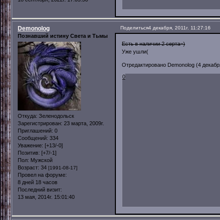
Demonolog
Поделиться
4 декабря, 2011г. 11:27:16
Познавший истину Света и Тьмы
Есть в наличии 2 серта=)
Уже ушли(
Отредактировано Demonolog (4 декабря,
0
Откуда:
Зеленодольск
Зарегистрирован
: 23 марта, 2009г.
Приглашений:
0
Сообщений:
334
Уважение:
[+13/-0]
Позитив:
[+7/-1]
Пол:
Мужской
Возраст:
34
[1991-08-17]
Провел на форуме:
8 дней 18 часов
Последний визит:
13 мая, 2014г. 15:01:40