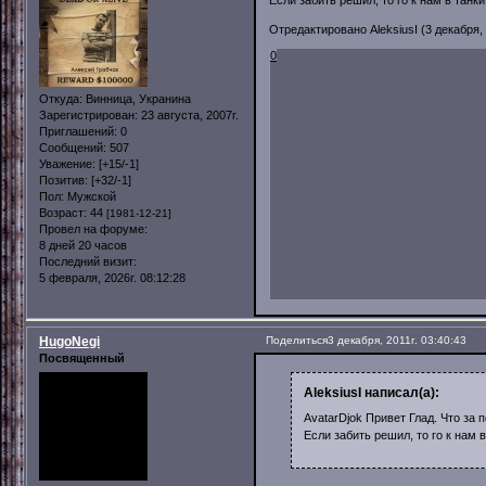
Если забить решил, то го к нам в танк
Отредактировано AleksiusI (3 декабря, 
0
Откуда:
Винница, Укранина
Зарегистрирован
: 23 августа, 2007г.
Приглашений:
0
Сообщений:
507
Уважение:
[+15/-1]
Позитив:
[+32/-1]
Пол:
Мужской
Возраст:
44
[1981-12-21]
Провел на форуме:
8 дней 20 часов
Последний визит:
5 февраля, 2026г. 08:12:28
HugoNegi
Поделиться
3 декабря, 2011г. 03:40:43
Посвященный
AleksiusI написал(а):
AvatarDjok Привет Глад. Что за 
Если забить решил, то го к нам 