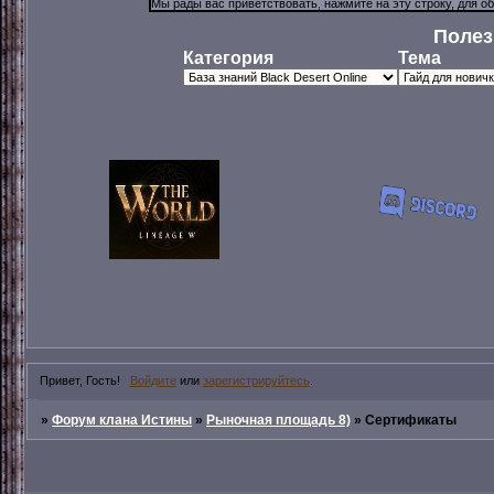
Полез
Категория
Тема
Привет, Гость!
Войдите
или
зарегистрируйтесь
.
»
Форум клана Истины
»
Рыночная площадь 8)
»
Сертификаты