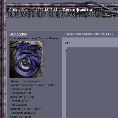
Сертификаты
Страница:
«
1
…
10
11
12
13
14
…
17
»
Demonolog
Поделиться
1 декабря, 2011г. 09:51:18
Познавший истину Света и Тьмы
АП!
0
Откуда:
Зеленодольск
Зарегистрирован
: 23 марта, 2009г.
Приглашений:
0
Сообщений:
334
Уважение:
[+13/-0]
Позитив:
[+7/-1]
Пол:
Мужской
Возраст:
34
[1991-08-17]
Провел на форуме:
8 дней 18 часов